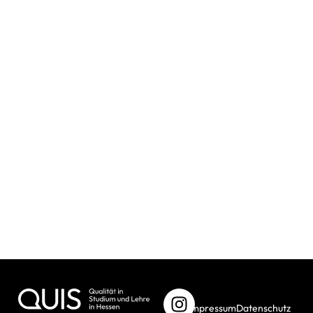
Passt GettiNG Started zu dir?
Darum lohnt sich GettING Started für dich
Dein Studienort
Was ist mit BAföG?
Infos zum Programm
Impressum
Datenschutz