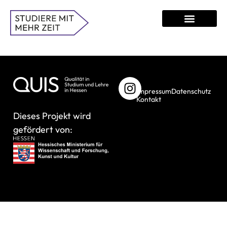
Studiere mit mehr Zeit
Passt das Studium zu dir?
Impressum
Datenschutz
Kontakt
Dieses Projekt wird
gefördert von: